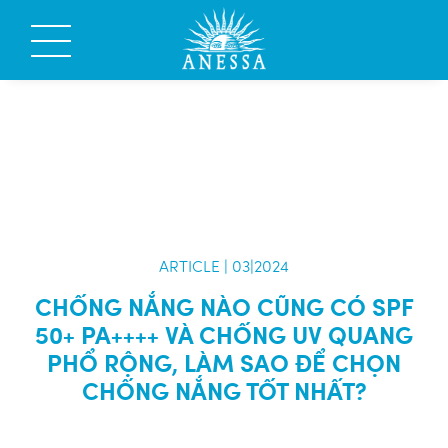
ARTICLE | 03|2024
CHỐNG NẮNG NÀO CŨNG CÓ SPF
50+ PA++++ VÀ CHỐNG UV QUANG
PHỔ RỘNG, LÀM SAO ĐỂ CHỌN
CHỐNG NẮNG TỐT NHẤT?